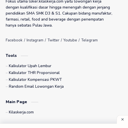
Fokus utama loker.kilaskerja.com yaitu lowongan kerja
PT Ixobox Multitren Asia
PT K-24 Indonesia
dengan kualifikasi dasar hingga menengah dengan jenjang
pendidikan SMA SMK D3 & S1. Cakupan bidang manufaktur,
PT Kahaptex Textile Industries
PT Kalbe Farma
farmasi, retail, food and beverage dengan penempatan
hanya sebatas Pulau Jawa.
PT Kanemitsu SGS Indonesia
PT Kanindo Makmur Jaya
PT Kao Indonesia Chemicals
PT Karanganyar Indo Auto System
Tools
PT Katolec Indonesia
PT Kian Mulia Manunggal
Kalkulator Upah Lembur
PT Kimia Farma
PT Kinenta Indonesia
Kalkulator THR Proporsional
Kalkulator Kompensasi PKWT
PT Konimex
PT Leoco Indonesia
Random Email Lowongan Kerja
PT Mahakam Beta Farma
PT Mata Pelangi Chemindo
Main Page
PT Matsuo Precision Indonesia
PT Mayora Indah
Kilaskerja.com
PT Meccaya Pharmaceutical
PT Mestika Farma
Index Page