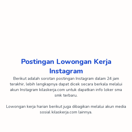
PT Astra Daido Steel Indonesia
PT Banshu Plastic Indonesia
PT Berlico Mulia Farma
PT Bernofarm
PT Beta Pharmacon
PT Bintang Toedjoe
PT Bio Farma
PT Bonecom Tricom
Postingan Lowongan Kerja
PT Cahaya Buana Intitama
PT Cahaya Hasil Cemerlang Multi Manufaktur
Instagram
PT Cahaya Prima Sentosa
PT Campina Ice Cream Industry
Berikut adalah sorotan postingan Instagram dalam 24 jam
terakhir, lebih lengkapnya dapat dicek secara berkala melalui
PT Canopus Konverta Industri
PT Care Spundbond
akun Instagram kilaskerja.com untuk dapatkan info loker sma
smk terbaru.
PT Cedefindo
PT Chandra Nugerah Cipta
Lowongan kerja harian berikut juga dibagikan melalui akun media
sosial kilaskerja.com lainnya.
PT Cipta Mandiri Wirasakti
PT Cisarua Mountain Diary
PT Cisindo
PT Citra Dimensi Arthali