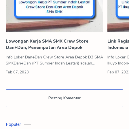
Lowongan Kerja SMA SMK Crew Store
Link Regis
Dan+Dan, Penempatan Area Depok
Indonesia
Info Loker Dan+Dan Crew Store Area Depok D3 SMA
Info Loker 
SMKDan+Dan (PT Sumber Indah Lestari) adalah
Ikuyo Indo
sebuah perusahaan bergerak dalam bidang retail.
yang didiri
Sebagai salah satu anak perusahaan dalam…
memproduksi
Posting Komentar
Populer