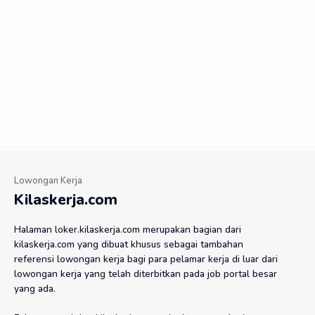
PT Gajah Tunggal
PT Gemilang Maju Kencana
PT Genero Pharmaceuticals
PT Glico Wings Indonesia
PT Gondowangi Tradisional Kosmetika
PT Gratia Husada Farma
PT Hanken Indonesia
PT Hasura Mitra Gemilang
PT Hexpharm Jaya Laboratories
PT Hi-Cook Indonesia
PT Hijrah Gizi Hewani
PT Hon Chuan Indonesia
Kilaskerja.com
PT Hua Sin Indonesia
PT Ikuyo Indonesia
Halaman loker.kilaskerja.com merupakan bagian dari
kilaskerja.com yang dibuat khusus sebagai tambahan
PT Indogravure
PT Indonesia Multi Colour Printing
referensi lowongan kerja bagi para pelamar kerja di luar dari
lowongan kerja yang telah diterbitkan pada job portal besar
yang ada.
PT Indoseiki Metalutama
PT Interbat Pharmaceuticals Industry