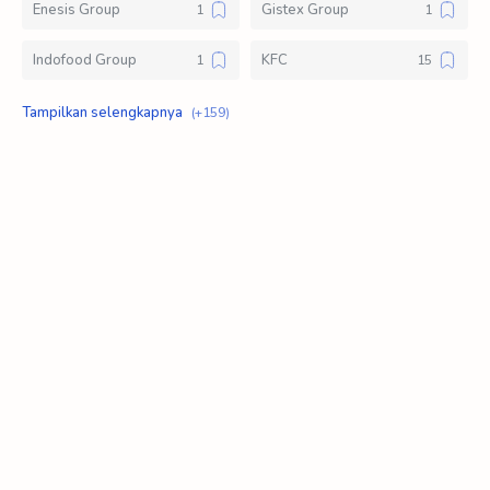
Enesis Group
Gistex Group
Indofood Group
KFC
Klik Logistic
Kompas Gramedia Group of Manufacture
Lawson Indonesia
Loker D3
Loker S1
Loker SMA SMK
Mahakam Group
Mayora Group
Meat N Fresh
Modinity Group
Pizza Hut
Polytron
PT AAE Outdoor Indonesia
PT Adyawinsa Plastics Industry
PT Adyawinsa Stamping Industries
PT Aisin Indonesia