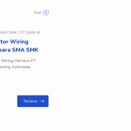
tor Wiring
epara SMA SMK
r Wiring Harness PT
marang Autocamp
Factory, atau lebih d…