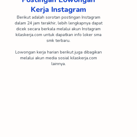
Kerja Instagram
PT Cipta Mandiri Wirasakti
PT Cisarua Mountain Diary
Berikut adalah sorotan postingan Instagram
PT Cisindo
PT Citra Dimensi Arthali
dalam 24 jam terakhir, lebih lengkapnya dapat
dicek secara berkala melalui akun Instagram
kilaskerja.com untuk dapatkan info loker sma
PT Conpac
PT Daesang Ingredients Indonesia
smk terbaru.
PT Dankos Farma
PT Dexa Medica
Lowongan kerja harian berikut juga dibagikan
melalui akun media sosial kilaskerja.com
lainnya.
PT Diagnos Laboratorium Utama
PT Diamond Cold Storage
PT Dinasti Kreatif Indonesia
PT Dragon Pack
PT Duta Nichirindo Pratama
PT Eco Paper Indonesia
PT Enkei Indonesia
PT Eonchemicals Putra
PT Epsindo Jaya Pratama
PT Eudonia Nasional Indonesia
PT Excel Metal Industry
PT Extrupack