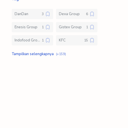
DanDan
Dexa Group
Enesis Group
Gistex Group
Indofood Group
KFC
Klik Logistic
Kompas Gramedia Group of Manufacture
Lawson Indonesia
Loker D3
Loker S1
Loker SMA SMK
Mahakam Group
Mayora Group
Meat N Fresh
Modinity Group
Pizza Hut
Polytron