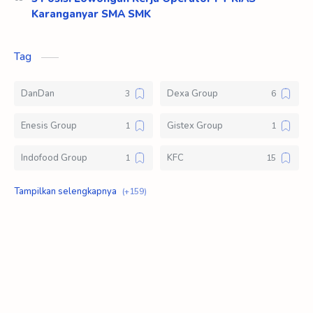
Karanganyar SMA SMK
Tag
DanDan
Dexa Group
Enesis Group
Gistex Group
Indofood Group
KFC
Klik Logistic
Kompas Gramedia Group of Manufacture
Lawson Indonesia
Loker D3
Loker S1
Loker SMA SMK
Mahakam Group
Mayora Group