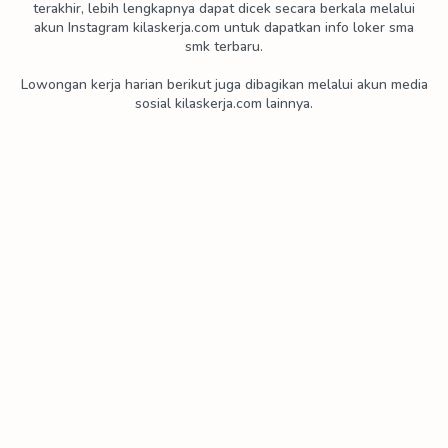
terakhir, lebih lengkapnya dapat dicek secara berkala melalui
PT Canopus Konverta Industri
PT Care Spundbond
akun Instagram kilaskerja.com untuk dapatkan info loker sma
smk terbaru.
PT Cedefindo
PT Chandra Nugerah Cipta
Lowongan kerja harian berikut juga dibagikan melalui akun media
sosial kilaskerja.com lainnya.
PT Cipta Mandiri Wirasakti
PT Cisarua Mountain Diary
PT Cisindo
PT Citra Dimensi Arthali
PT Conpac
PT Daesang Ingredients Indonesia
PT Dankos Farma
PT Dexa Medica
PT Diagnos Laboratorium Utama
PT Diamond Cold Storage
PT Dinasti Kreatif Indonesia
PT Dragon Pack
PT Duta Nichirindo Pratama
PT Eco Paper Indonesia
PT Enkei Indonesia
PT Eonchemicals Putra