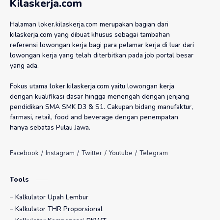
Kilaskerja.com
PT Hua Sin Indonesia
PT Ikuyo Indonesia
Halaman loker.kilaskerja.com merupakan bagian dari
kilaskerja.com yang dibuat khusus sebagai tambahan
PT Indogravure
PT Indonesia Multi Colour Printing
referensi lowongan kerja bagi para pelamar kerja di luar dari
lowongan kerja yang telah diterbitkan pada job portal besar
yang ada.
PT Indoseiki Metalutama
PT Interbat Pharmaceuticals Industry
Fokus utama loker.kilaskerja.com yaitu lowongan kerja
PT Ixobox Multitren Asia
PT K-24 Indonesia
dengan kualifikasi dasar hingga menengah dengan jenjang
pendidikan SMA SMK D3 & S1. Cakupan bidang manufaktur,
PT Kahaptex Textile Industries
PT Kalbe Farma
farmasi, retail, food and beverage dengan penempatan
hanya sebatas Pulau Jawa.
PT Kanemitsu SGS Indonesia
PT Kanindo Makmur Jaya
PT Kao Indonesia Chemicals
PT Karanganyar Indo Auto System
Tools
PT Katolec Indonesia
PT Kian Mulia Manunggal
Kalkulator Upah Lembur
PT Kimia Farma
PT Kinenta Indonesia
Kalkulator THR Proporsional