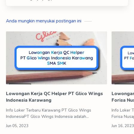
Anda mungkin menyukai postingan ini
Lowongan Kerja QC Helper PT Glico Wings
Lowongan 
Indonesia Karawang
Forisa Nu
Info Loker Terbaru Karawang PT Glico Wings
Info Loker
IndonesiaPT Glico Wings Indonesia adalah
Forisa Nus
perusahaan patungan antara Ezaki Glico Jepang dan
merupakan 
Wings Group Indonesia. Berdiri di Jakarta seja…
industri m