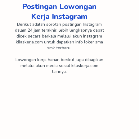
PT Cedefindo
PT Chandra Nugerah Cipta
Postingan Lowongan
Kerja Instagram
PT Cipta Mandiri Wirasakti
PT Cisarua Mountain Diary
Berikut adalah sorotan postingan Instagram
PT Cisindo
PT Citra Dimensi Arthali
dalam 24 jam terakhir, lebih lengkapnya dapat
dicek secara berkala melalui akun Instagram
kilaskerja.com untuk dapatkan info loker sma
PT Conpac
PT Daesang Ingredients Indonesia
smk terbaru.
PT Dankos Farma
PT Dexa Medica
Lowongan kerja harian berikut juga dibagikan
melalui akun media sosial kilaskerja.com
lainnya.
PT Diagnos Laboratorium Utama
PT Diamond Cold Storage
PT Dinasti Kreatif Indonesia
PT Dragon Pack
PT Duta Nichirindo Pratama
PT Eco Paper Indonesia
PT Enkei Indonesia
PT Eonchemicals Putra
PT Epsindo Jaya Pratama
PT Eudonia Nasional Indonesia