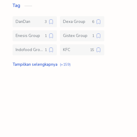
Tag
DanDan
Dexa Group
Enesis Group
Gistex Group
Indofood Group
KFC
Klik Logistic
Kompas Gramedia Group of Manufacture
Lawson Indonesia
Loker D3
Loker S1
Loker SMA SMK
Mahakam Group
Mayora Group
Meat N Fresh
Modinity Group
Pizza Hut
Polytron