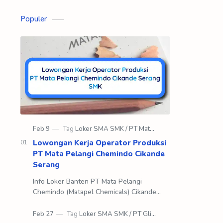
Populer
Lowongan Kerja Operator Produksi
PT Mata Pelangi Chemindo Cikande
Serang
Info Loker Banten PT Mata Pelangi
Chemindo (Matapel Chemicals) Cikande
Serang SMK Matapel Chemicals dimulai
pada tahun 1982 dengan nama awal yaitu