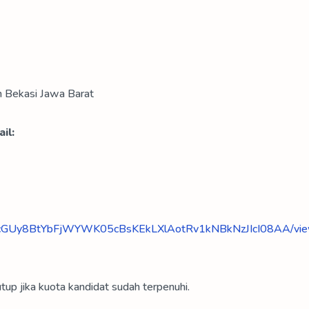
n Bekasi Jawa Barat
il:
LScbcGUy8BtYbFjWYWK05cBsKEkLXlAotRv1kNBkNzJIcI08AA/vi
tup jika kuota kandidat sudah terpenuhi.