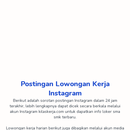
PT AAE Outdoor Indonesia
PT Adyawinsa Plastics Industry
PT Adyawinsa Stamping Industries
PT Aisin Indonesia
PT Astra Daido Steel Indonesia
PT Banshu Plastic Indonesia
PT Berlico Mulia Farma
PT Bernofarm
PT Beta Pharmacon
PT Bintang Toedjoe
PT Bio Farma
PT Bonecom Tricom
Postingan Lowongan Kerja
PT Cahaya Buana Intitama
PT Cahaya Hasil Cemerlang Multi Manufaktur
Instagram
PT Cahaya Prima Sentosa
PT Campina Ice Cream Industry
Berikut adalah sorotan postingan Instagram dalam 24 jam
terakhir, lebih lengkapnya dapat dicek secara berkala melalui
PT Canopus Konverta Industri
PT Care Spundbond
akun Instagram kilaskerja.com untuk dapatkan info loker sma
smk terbaru.
PT Cedefindo
PT Chandra Nugerah Cipta
Lowongan kerja harian berikut juga dibagikan melalui akun media