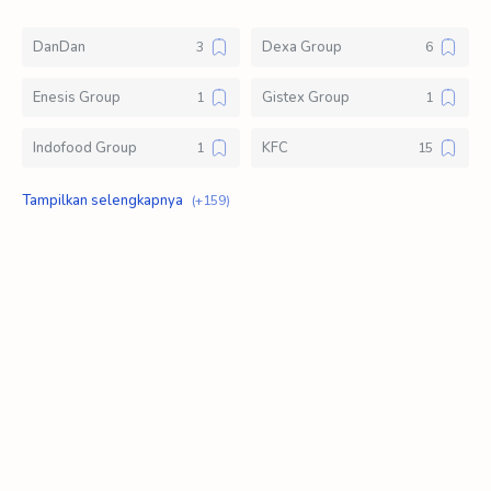
DanDan
Dexa Group
Enesis Group
Gistex Group
Indofood Group
KFC
Klik Logistic
Kompas Gramedia Group of Manufacture
Lawson Indonesia
Loker D3
Loker S1
Loker SMA SMK
Mahakam Group
Mayora Group
Meat N Fresh
Modinity Group
Pizza Hut
Polytron