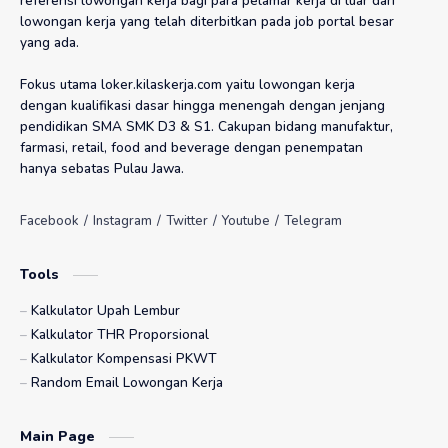
referensi lowongan kerja bagi para pelamar kerja di luar dari
lowongan kerja yang telah diterbitkan pada job portal besar
yang ada.
PT Indoseiki Metalutama
PT Interbat Pharmaceuticals Industry
Fokus utama loker.kilaskerja.com yaitu lowongan kerja
PT Ixobox Multitren Asia
PT K-24 Indonesia
dengan kualifikasi dasar hingga menengah dengan jenjang
pendidikan SMA SMK D3 & S1. Cakupan bidang manufaktur,
PT Kahaptex Textile Industries
PT Kalbe Farma
farmasi, retail, food and beverage dengan penempatan
hanya sebatas Pulau Jawa.
PT Kanemitsu SGS Indonesia
PT Kanindo Makmur Jaya
PT Kao Indonesia Chemicals
PT Karanganyar Indo Auto System
Tools
PT Katolec Indonesia
PT Kian Mulia Manunggal
Kalkulator Upah Lembur
PT Kimia Farma
PT Kinenta Indonesia
Kalkulator THR Proporsional
Kalkulator Kompensasi PKWT
PT Konimex
PT Leoco Indonesia
Random Email Lowongan Kerja
PT Mahakam Beta Farma
PT Mata Pelangi Chemindo
Main Page