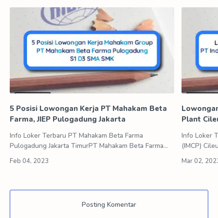
5 Posisi Lowongan Kerja PT Mahakam Beta
Lowongan 
Farma, JIEP Pulogadung Jakarta
Plant Cil
Info Loker Terbaru PT Mahakam Beta Farma
Info Loker 
Pulogadung Jakarta TimurPT Mahakam Beta Farma
(IMCP) Cile
merupakan anak perusahaan Mahakam Group yang
atau lebih 
didirikan pada tahun 1980, bergerak di bidang in…
manufaktur 
Posting Komentar