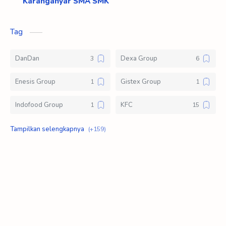
Karanganyar SMA SMK
Tag
DanDan
Dexa Group
Enesis Group
Gistex Group
Indofood Group
KFC
Klik Logistic
Kompas Gramedia Group of Manufacture
Lawson Indonesia
Loker D3
Loker S1
Loker SMA SMK
Mahakam Group
Mayora Group
Meat N Fresh
Modinity Group